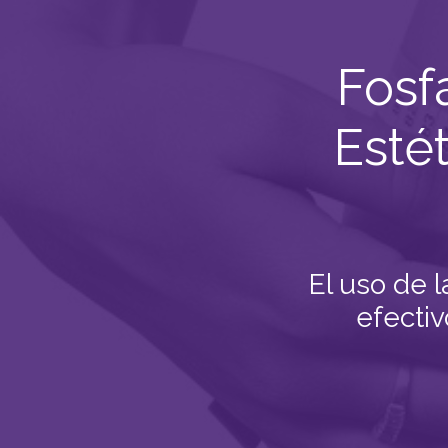
Fosf
Esté
El uso de l
efecti