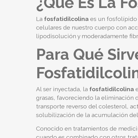
¿Qué Es La Fo
La
fosfatidilcolina
es un fosfolípid
celulares de nuestro cuerpo con acc
lipodisolución y moderadamente fibro
Para Qué Sirv
Fosfatidilcol
Al ser inyectada, la
fosfatidilcolina
e
grasas, favoreciendo la eliminación 
transporte reverso del colesterol, ac
solubilización de la acumulación del 
Conocido en tratamientos de medicina
cuando es combinado con otros trata