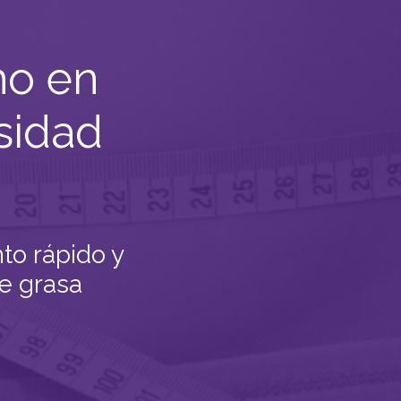
mo en
sidad
nto rápido y
e grasa